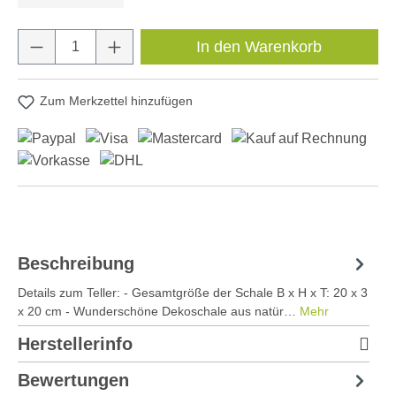
Produkt Anzahl: Gib den gewünschten Wert e
In den Warenkorb
Zum Merkzettel hinzufügen
Beschreibung
Details zum Teller: - Gesamtgröße der Schale B x H x T: 20 x 3
x 20 cm - Wunderschöne Dekoschale aus natür…
Mehr
Herstellerinfo
Bewertungen