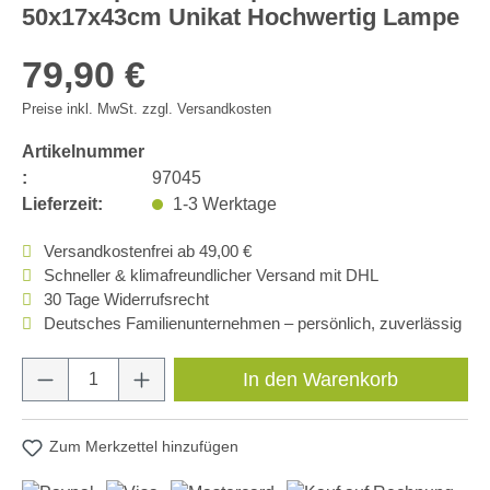
50x17x43cm Unikat Hochwertig Lampe
79,90 €
Preise inkl. MwSt. zzgl. Versandkosten
Artikelnummer
:
97045
Lieferzeit:
1-3 Werktage
Versandkostenfrei ab 49,00 €
Schneller & klimafreundlicher Versand mit DHL
30 Tage Widerrufsrecht
Deutsches Familienunternehmen – persönlich, zuverlässig
Produkt Anzahl: Gib den gewünschten Wert e
In den Warenkorb
Zum Merkzettel hinzufügen