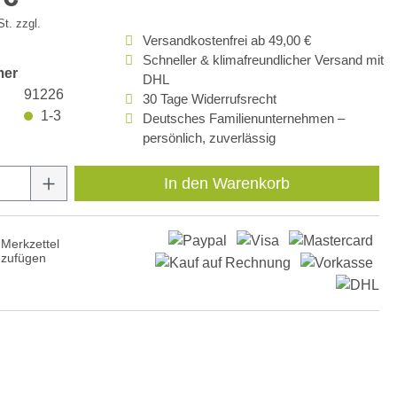
t. zzgl.
Versandkostenfrei ab 49,00 €
Schneller & klimafreundlicher Versand mit
mer
DHL
91226
30 Tage Widerrufsrecht
1-3
Deutsches Familienunternehmen –
persönlich, zuverlässig
Anzahl: Gib den gewünschten Wert ein oder
In den Warenkorb
Merkzettel
nzufügen