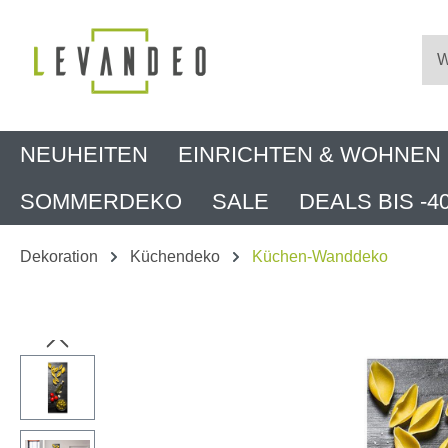
m Hauptinhalt springen
Zur Suche springen
Zur Hauptnavigation springen
NEUHEITEN
EINRICHTEN & WOHNEN
SOMMERDEKO
SALE
DEALS BIS -4
Dekoration
Küchendeko
Küchen-Wanddeko
Bildergalerie überspringen