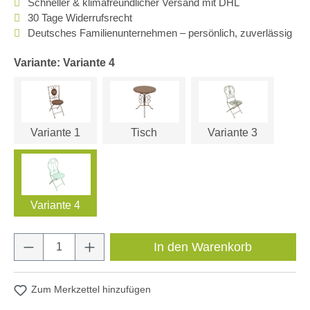
Schneller & klimafreundlicher Versand mit DHL
30 Tage Widerrufsrecht
Deutsches Familienunternehmen – persönlich, zuverlässig
Variante: Variante 4
Variante 1
Tisch
Variante 3
Variante 4
Produkt Anzahl: Gib den gewünschten Wert e
In den Warenkorb
Zum Merkzettel hinzufügen