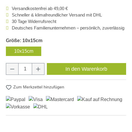
Versandkostenfrei ab 49,00 €
Schneller & klimafreundlicher Versand mit DHL
30 Tage Widerrufsrecht
Deutsches Familienunternehmen – persönlich, zuverlässig
Größe: 10x15cm
10x15cm
Produkt Anzahl: Gib den gewünschten Wert e
In den Warenkorb
Zum Merkzettel hinzufügen