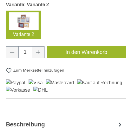
Variante: Variante 2
Variante 2
Produkt Anzahl: Gib den gewünschten Wert e
In den Warenkorb
Zum Merkzettel hinzufügen
Beschreibung