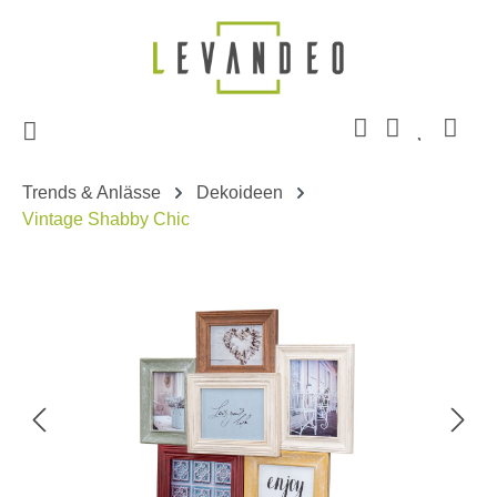
Zum Hauptinhalt springen
Trends & Anlässe
Dekoideen
Vintage Shabby Chic
Bildergalerie überspringen