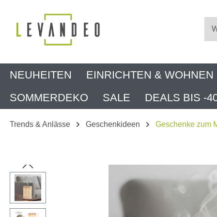
m Hauptinhalt springen
Zur Suche springen
Zur Hauptnavigation springen
NEUHEITEN
EINRICHTEN & WOHNEN
SOMMERDEKO
SALE
DEALS BIS -4
Trends & Anlässe
Geschenkideen
Geschenke zum M
Bildergalerie überspringen