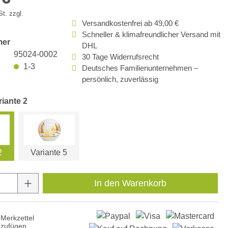
t. zzgl.
Versandkostenfrei ab 49,00 €
Schneller & klimafreundlicher Versand mit
mer
DHL
95024-0002
30 Tage Widerrufsrecht
1-3
Deutsches Familienunternehmen –
persönlich, zuverlässig
riante 2
2
Variante 5
Anzahl: Gib den gewünschten Wert ein oder
In den Warenkorb
Merkzettel
nzufügen