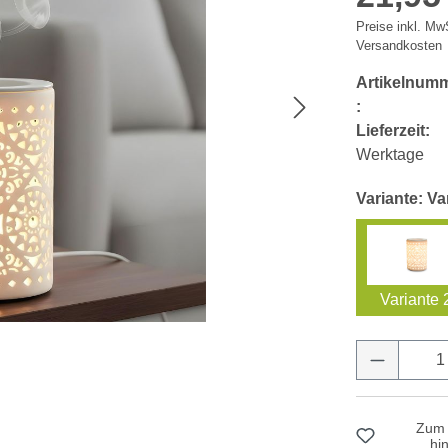
Preise inkl. MwS
Versandkosten
Artikelnum
:
Lieferzeit:
Werktage
Variante: Va
Variante 
Produkt 
Zum 
hi