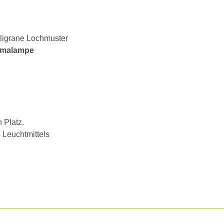
iligrane Lochmuster
omalampe
 Platz.
 Leuchtmittels