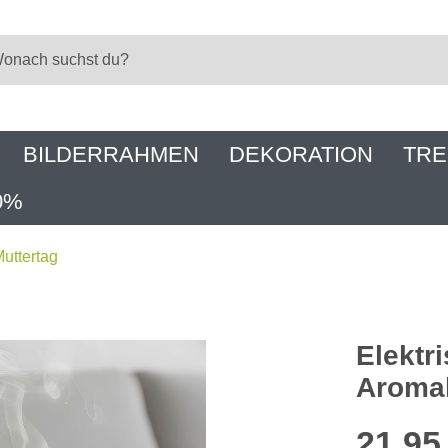
BILDERRAHMEN
DEKORATION
TRE
0%
uttertag
Elektr
Aromal
21,95