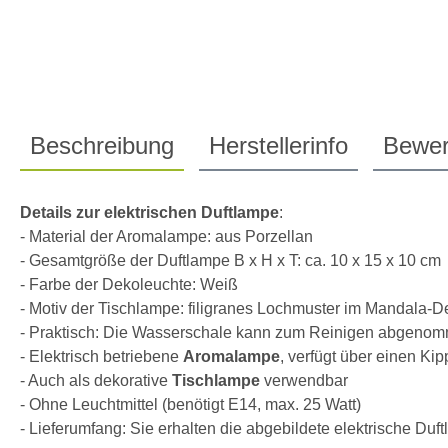
Beschreibung
Herstellerinfo
Bewer
Details zur elektrischen Duftlampe
:
- Material der Aromalampe: aus Porzellan
- Gesamtgröße der Duftlampe B x H x T: ca. 10 x 15 x 10 cm
- Farbe der Dekoleuchte: Weiß
- Motiv der Tischlampe: filigranes Lochmuster im Mandala-D
- Praktisch: Die Wasserschale kann zum Reinigen abgeno
- Elektrisch betriebene
Aromalampe
, verfügt über einen Ki
- Auch als dekorative
Tischlampe
verwendbar
- Ohne Leuchtmittel (benötigt E14, max. 25 Watt)
- Lieferumfang: Sie erhalten die abgebildete elektrische Du