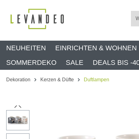
m Hauptinhalt springen
Zur Suche springen
Zur Hauptnavigation springen
NEUHEITEN
EINRICHTEN & WOHNEN
SOMMERDEKO
SALE
DEALS BIS -4
Dekoration
Kerzen & Düfte
Duftlampen
Bildergalerie überspringen