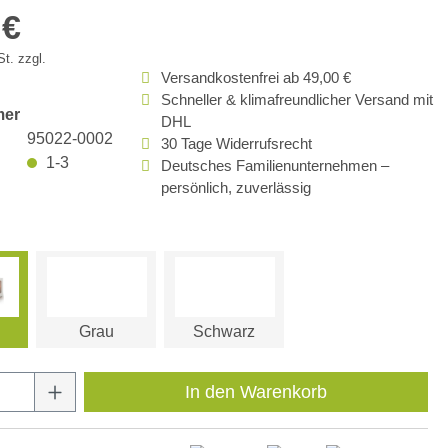
 €
t. zzgl.
Versandkostenfrei ab 49,00 €
Schneller & klimafreundlicher Versand mit
mer
DHL
95022-0002
30 Tage Widerrufsrecht
1-3
Deutsches Familienunternehmen –
persönlich, zuverlässig
Grau
Schwarz
Anzahl: Gib den gewünschten Wert ein oder
In den Warenkorb