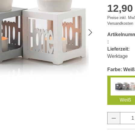
12,90
Preise inkl. MwS
Versandkosten
Artikelnum
:
Lieferzeit:
Werktage
Farbe: Weiß
Weiß
Produkt 