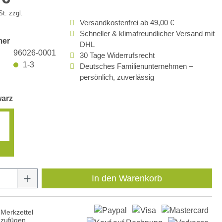
t. zzgl.
Versandkostenfrei ab 49,00 €
Schneller & klimafreundlicher Versand mit
mer
DHL
96026-0001
30 Tage Widerrufsrecht
1-3
Deutsches Familienunternehmen –
persönlich, zuverlässig
warz
Anzahl: Gib den gewünschten Wert ein oder
In den Warenkorb
Merkzettel
nzufügen