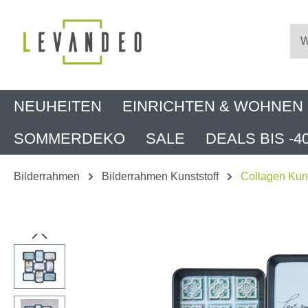
m Hauptinhalt springen
Zur Suche springen
Zur Hauptnavigation springen
NEUHEITEN
EINRICHTEN & WOHNEN
SOMMERDEKO
SALE
DEALS BIS -4
Bilderrahmen
Bilderrahmen Kunststoff
Collagen Kuns
Bildergalerie überspringen