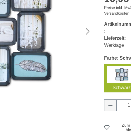
Preise inkl. MwS
Versandkosten
Artikelnum
:
Lieferzeit:
Werktage
Farbe: Sch
Schwarz
Produkt 
Zum 
hi