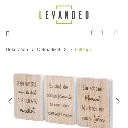
Zum Hauptinhalt springen
Dekoration
Dekoartikel
Schriftzüge
Bildergalerie überspringen