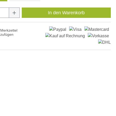
Anzahl: Gib den gewünschten Wert ein oder
In den Warenkorb
Merkzettel
nzufügen