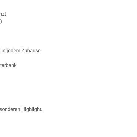
nzt
)
te in jedem Zuhause.
sterbank
onderen Highlight.