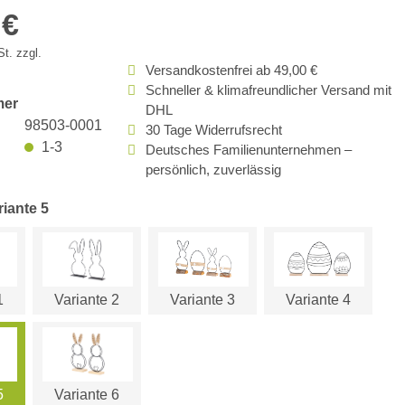
 €
t. zzgl.
Versandkostenfrei ab 49,00 €
Schneller & klimafreundlicher Versand mit
mer
DHL
98503-0001
30 Tage Widerrufsrecht
1-3
Deutsches Familienunternehmen –
persönlich, zuverlässig
riante 5
1
Variante 2
Variante 3
Variante 4
5
Variante 6