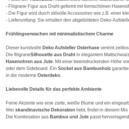
- Filigrane Figur aus Draht geformt mit formschönen Haseno
- Die Figur wird durch stilvolle Accessoires wie z.B. einer
- Lieferumfang: Sie erhalten den abgebildeten Deko-Aufste
Frühlingserwachen mit minimalistischem Charme
Dieser kunstvolle
Deko Aufsteller Osterhase
vereint zeitlo
Die filigrane
Silhouette aus Draht
in elegantem Mattschwarz 
Hasenohren aus Jute
. Mit einer beeindruckenden Höhe von
oder dem Sideboard. Ein
Sockel aus Bambusholz
garantie
in die moderne
Osterdeko
.
Liebevolle Details für das perfekte Ambiente
Feine Akzente wie eine zarte, weiße Blume und ein eingea
Wer
skandinavische Dekoration
liebt, findet in diesem Mi
Die Kombination aus
Bambus und Jute
passt hervorragend 