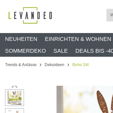
m Hauptinhalt springen
Zur Suche springen
Zur Hauptnavigation springen
NEUHEITEN
EINRICHTEN & WOHNEN
SOMMERDEKO
SALE
DEALS BIS -4
Trends & Anlässe
Dekoideen
Boho Stil
Bildergalerie überspringen