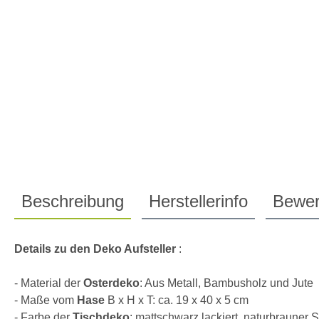
Beschreibung
Herstellerinfo
Bewer
Details zu den Deko Aufsteller
:
- Material der
Osterdeko
: Aus Metall, Bambusholz und Jute
- Maße vom
Hase
B x H x T: ca. 19 x 40 x 5 cm
- Farbe der
Tischdeko
: mattschwarz lackiert, naturbrauner 