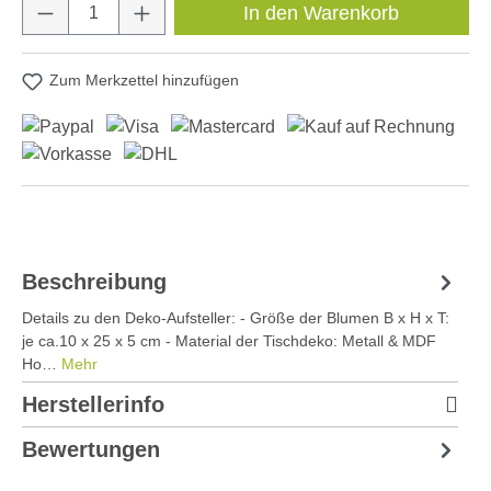
Produkt Anzahl: Gib den gewünschten Wert e
In den Warenkorb
Zum Merkzettel hinzufügen
Beschreibung
Details zu den Deko-Aufsteller: - Größe der Blumen B x H x T:
je ca.10 x 25 x 5 cm - Material der Tischdeko: Metall & MDF
Ho…
Mehr
Herstellerinfo
Bewertungen