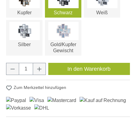
Kupfer
Schwarz
Weiß
Silber
Gold/Kupfer
Gewischt
Produkt Anzahl: Gib den gewünschten Wert e
In den Warenkorb
Zum Merkzettel hinzufügen