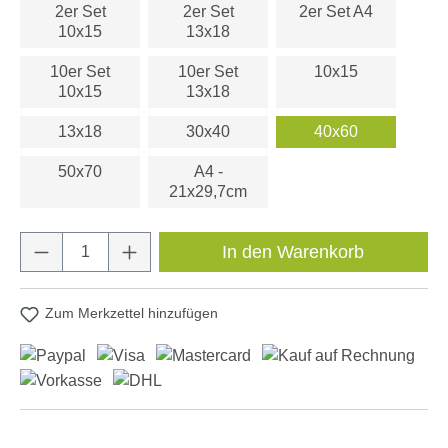
2er Set
2er Set
2er Set A4
10x15
13x18
10er Set
10er Set
10x15
10x15
13x18
13x18
30x40
40x60
50x70
A4 -
21x29,7cm
Produkt Anzahl: Gib den gewünschten Wert e
In den Warenkorb
Zum Merkzettel hinzufügen