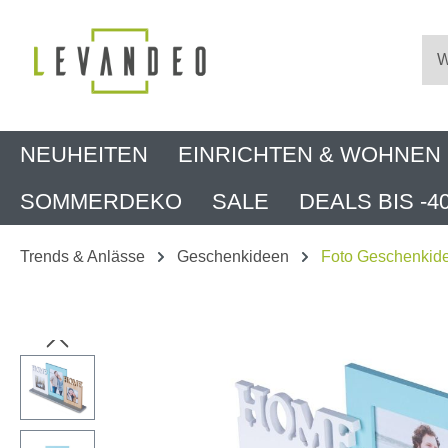
m Hauptinhalt springen
Zur Suche springen
Zur Hauptnavigation springen
NEUHEITEN
EINRICHTEN & WOHNEN
SOMMERDEKO
SALE
DEALS BIS -4
Trends & Anlässe
Geschenkideen
Foto Geschenkid
Bildergalerie überspringen