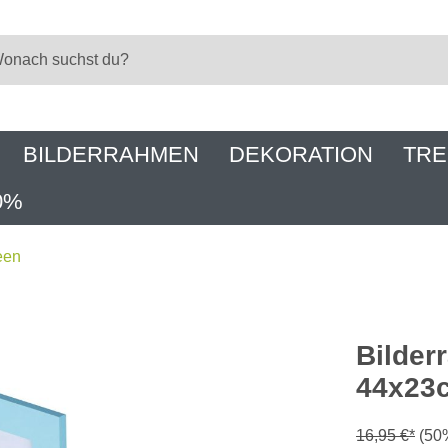
BILDERRAHMEN
DEKORATION
TRE
0%
een
Bilder
44x23c
16,95 €*
(50