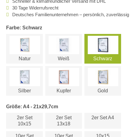
Schneller & klimafreundlicher Versand mit DHL
30 Tage Widerrufsrecht
Deutsches Familienunternehmen – persönlich, zuverlässig
Farbe: Schwarz
Natur
Weiß
Schwarz
Silber
Kupfer
Gold
Größe: A4 - 21x29,7cm
2er Set
2er Set
2er Set A4
10x15
13x18
10er Set
10er Set
10x15