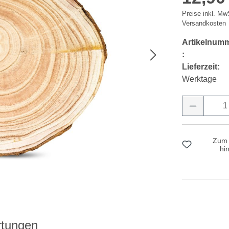
Preise inkl. MwS
Versandkosten
Artikelnum
:
Lieferzeit:
Werktage
Produkt 
Zum 
hi
tungen