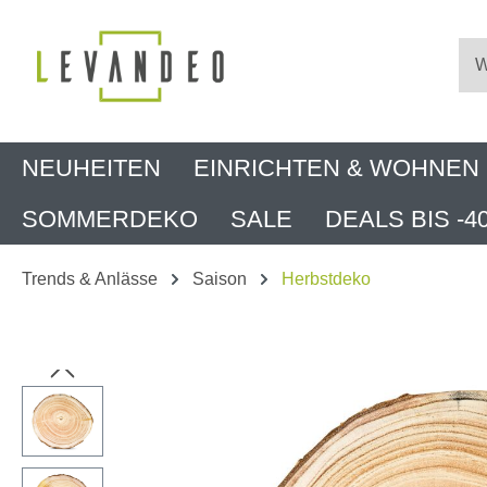
m Hauptinhalt springen
Zur Suche springen
Zur Hauptnavigation springen
NEUHEITEN
EINRICHTEN & WOHNEN
SOMMERDEKO
SALE
DEALS BIS -4
Trends & Anlässe
Saison
Herbstdeko
Bildergalerie überspringen