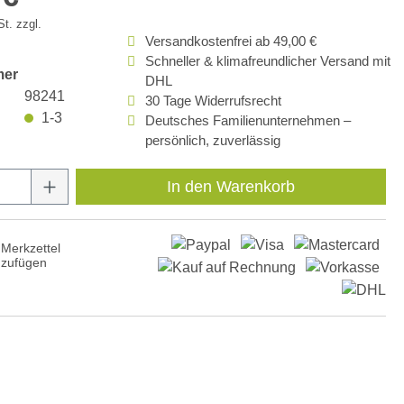
t. zzgl.
Versandkostenfrei ab 49,00 €
Schneller & klimafreundlicher Versand mit
mer
DHL
98241
30 Tage Widerrufsrecht
1-3
Deutsches Familienunternehmen –
persönlich, zuverlässig
Anzahl: Gib den gewünschten Wert ein oder
In den Warenkorb
Merkzettel
nzufügen