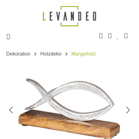
Zum Hauptinhalt springen
Dekoration
Holzdeko
Mangoholz
Bildergalerie überspringen