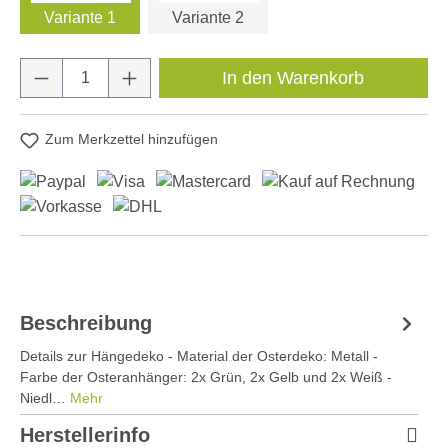
Variante 1
Variante 2
Produkt Anzahl: Gib den gewünschten Wert e
In den Warenkorb
Zum Merkzettel hinzufügen
Beschreibung
Details zur Hängedeko - Material der Osterdeko: Metall -
Farbe der Osteranhänger: 2x Grün, 2x Gelb und 2x Weiß -
Niedl…
Mehr
Herstellerinfo