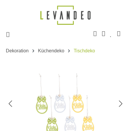
Zum Hauptinhalt springen
Dekoration
Küchendeko
Tischdeko
Bildergalerie überspringen