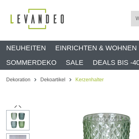
m Hauptinhalt springen
Zur Suche springen
Zur Hauptnavigation springen
NEUHEITEN
EINRICHTEN & WOHNEN
SOMMERDEKO
SALE
DEALS BIS -4
Dekoration
Dekoartikel
Kerzenhalter
Bildergalerie überspringen