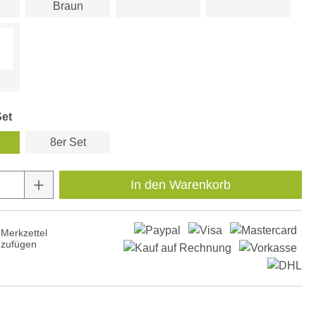
Braun
Set
8er Set
Anzahl: Gib den gewünschten Wert ein oder
In den Warenkorb
Merkzettel
nzufügen