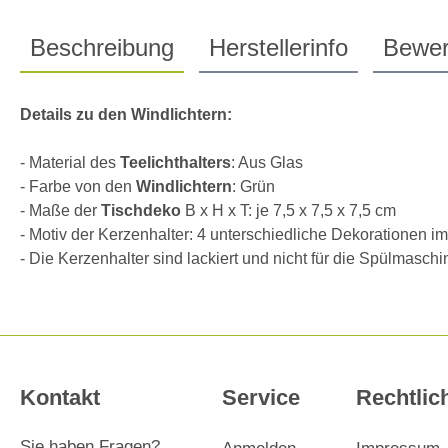
Beschreibung
Herstellerinfo
Bewer
Details zu den Windlichtern:
- Material des
Teelichthalters
: Aus Glas
- Farbe von den
Windlichtern
: Grün
- Maße der
Tischdeko
B x H x T: je 7,5 x 7,5 x 7,5 cm
- Motiv der Kerzenhalter: 4 unterschiedliche Dekorationen im
- Die Kerzenhalter sind lackiert und nicht für die Spülmasch
Kontakt
Service
Rechtlic
Sie haben Fragen?