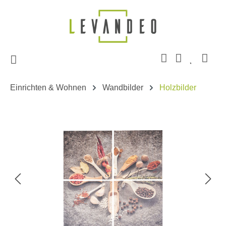
Zum Hauptinhalt springen
Einrichten & Wohnen
Wandbilder
Holzbilder
Bildergalerie überspringen