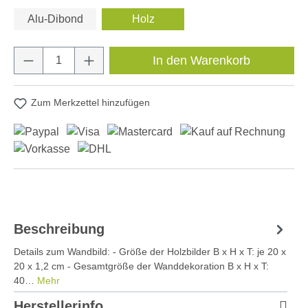
Alu-Dibond
Holz
Produkt Anzahl: Gib den gewünschten Wert e
In den Warenkorb
Zum Merkzettel hinzufügen
Beschreibung
Details zum Wandbild: - Größe der Holzbilder B x H x T: je 20 x
20 x 1,2 cm - Gesamtgröße der Wanddekoration B x H x T:
40…
Mehr
Herstellerinfo