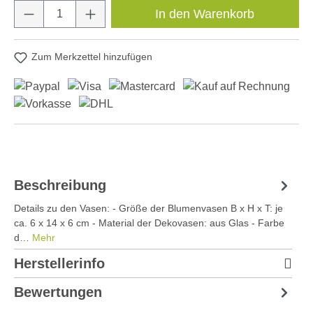
Produkt Anzahl: Gib den gewünschten Wert e
In den Warenkorb
Zum Merkzettel hinzufügen
Beschreibung
Details zu den Vasen: - Größe der Blumenvasen B x H x T: je
ca. 6 x 14 x 6 cm - Material der Dekovasen: aus Glas - Farbe
d…
Mehr
Herstellerinfo
Bewertungen