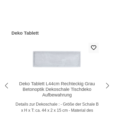
Produktgalerie überspringen
Deko Tablett
Deko Tablett L44cm Rechteckig Grau
Betonoptik Dekoschale Tischdeko
Aufbewahrung
Details zur Dekoschale : - Größe der Schale B
x H x T: ca. 44 x 2 x 15 cm - Material des