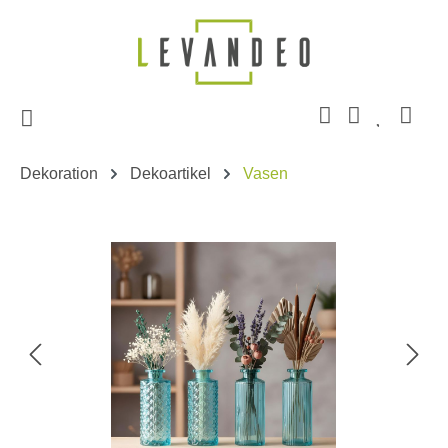
Zum Hauptinhalt springen
Dekoration
Dekoartikel
Vasen
Bildergalerie überspringen