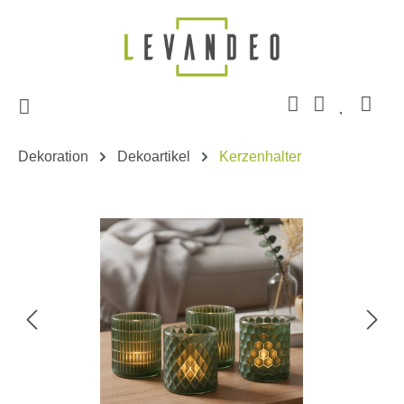
Zum Hauptinhalt springen
Dekoration
Dekoartikel
Kerzenhalter
Bildergalerie überspringen