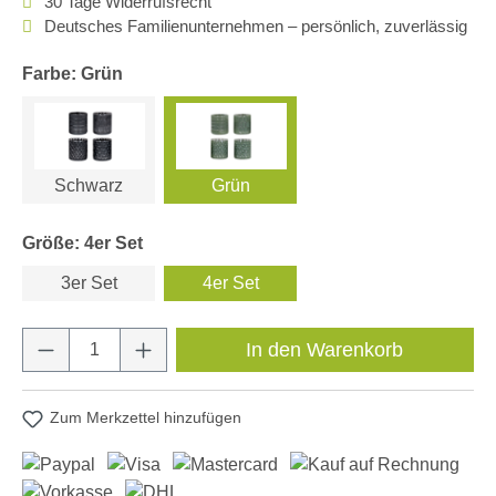
30 Tage Widerrufsrecht
Deutsches Familienunternehmen – persönlich, zuverlässig
Farbe: Grün
Schwarz
Grün
Größe: 4er Set
3er Set
4er Set
Produkt Anzahl: Gib den gewünschten Wert e
In den Warenkorb
Zum Merkzettel hinzufügen