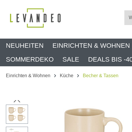
m Hauptinhalt springen
Zur Suche springen
Zur Hauptnavigation springen
NEUHEITEN
EINRICHTEN & WOHNEN
SOMMERDEKO
SALE
DEALS BIS -4
Einrichten & Wohnen
Küche
Becher & Tassen
Bildergalerie überspringen