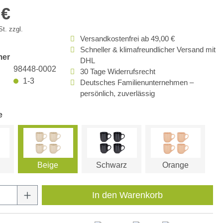
 €
t. zzgl.
Versandkostenfrei ab 49,00 €
Schneller & klimafreundlicher Versand mit
mer
DHL
98448-0002
30 Tage Widerrufsrecht
1-3
Deutsches Familienunternehmen –
persönlich, zuverlässig
e
Beige
Schwarz
Orange
Anzahl: Gib den gewünschten Wert ein oder
In den Warenkorb