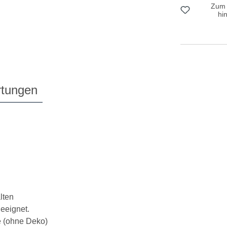
Zum 
hi
tungen
lten
eeignet.
e (ohne Deko)