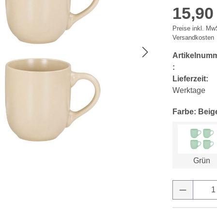
15,90
Preise inkl. MwS
Versandkosten
Artikelnum
:
Lieferzeit:
Werktage
Farbe: Beig
Grün
Produkt 