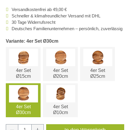
Versandkostenfrei ab 49,00 €
Schneller & klimafreundlicher Versand mit DHL
30 Tage Widerrufsrecht
Deutsches Familienunternehmen – persönlich, zuverlässig
Variante: 4er Set Ø30cm
4er Set
4er Set
4er Set
Ø15cm
Ø20cm
Ø25cm
4er Set
4er Set
Ø30cm
Ø10cm
Produkt Anzahl: Gib den gewünschten Wert e
In den Warenkorb