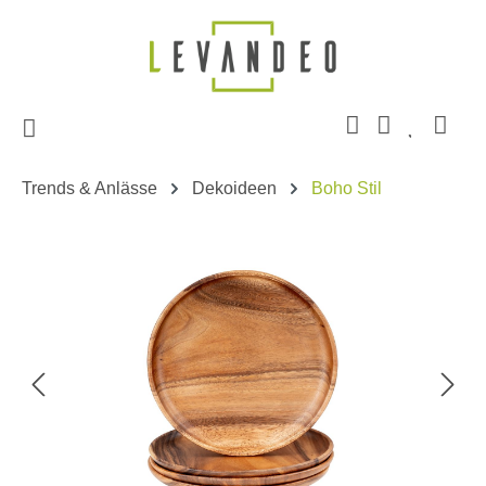
Zum Hauptinhalt springen
Trends & Anlässe
Dekoideen
Boho Stil
Bildergalerie überspringen