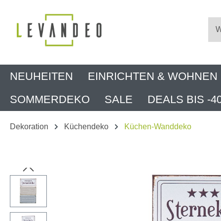
m Hauptinhalt springen
Zur Suche springen
Zur Hauptnavigation springen
NEUHEITEN
EINRICHTEN & WOHNEN
SOMMERDEKO
SALE
DEALS BIS -4
Dekoration
Küchendeko
Küchen-Wanddeko
Bildergalerie überspringen