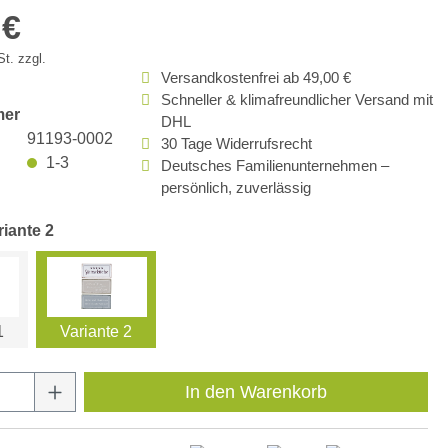
 €
t. zzgl.
Versandkostenfrei ab 49,00 €
Schneller & klimafreundlicher Versand mit
mer
DHL
91193-0002
30 Tage Widerrufsrecht
1-3
Deutsches Familienunternehmen –
persönlich, zuverlässig
riante 2
1
Variante 2
Anzahl: Gib den gewünschten Wert ein oder
In den Warenkorb