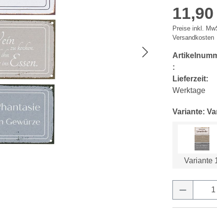
11,90
Preise inkl. MwS
Versandkosten
Artikelnum
:
Lieferzeit:
Werktage
Variante: Va
Variante 
Produkt 