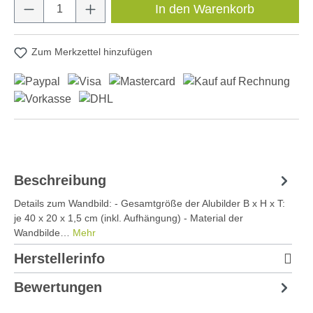
Produkt Anzahl: Gib den gewünschten Wert e
In den Warenkorb
Zum Merkzettel hinzufügen
Beschreibung
Details zum Wandbild: - Gesamtgröße der Alubilder B x H x T:
je 40 x 20 x 1,5 cm (inkl. Aufhängung) - Material der
Wandbilde…
Mehr
Herstellerinfo
Bewertungen