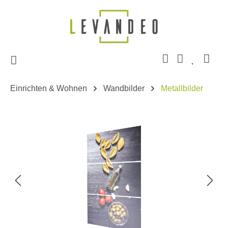
Zum Hauptinhalt springen
Einrichten & Wohnen
Wandbilder
Metallbilder
Bildergalerie überspringen