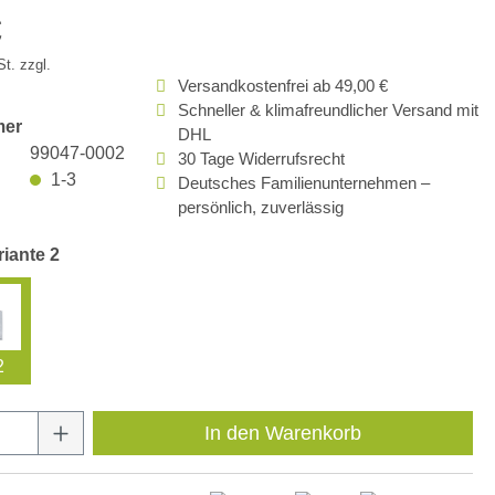
€
t. zzgl.
Versandkostenfrei ab 49,00 €
Schneller & klimafreundlicher Versand mit
mer
DHL
99047-0002
30 Tage Widerrufsrecht
1-3
Deutsches Familienunternehmen –
persönlich, zuverlässig
riante 2
2
Anzahl: Gib den gewünschten Wert ein oder
In den Warenkorb