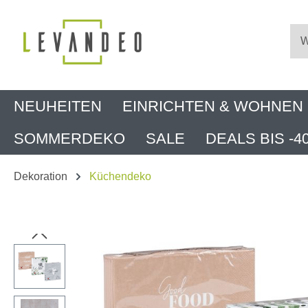
m Hauptinhalt springen
Zur Suche springen
Zur Hauptnavigation springen
NEUHEITEN
EINRICHTEN & WOHNEN
SOMMERDEKO
SALE
DEALS BIS -4
Dekoration
Küchendeko
Bildergalerie überspringen