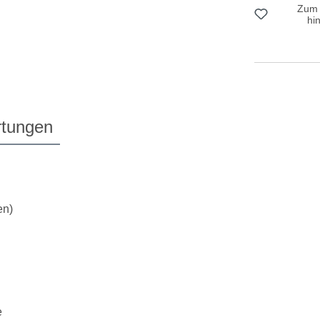
Zum 
hi
tungen
en)
e