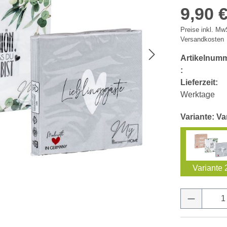
9,90 
Preise inkl. MwS
Versandkosten
Artikelnum
:
Lieferzeit:
Werktage
Variante: Va
Variante 
Produkt 