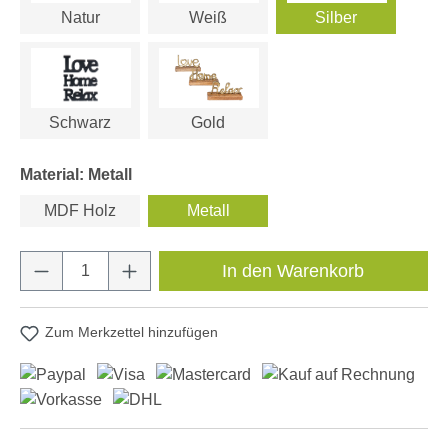
Natur
Weiß
Silber
Schwarz
Gold
Material: Metall
MDF Holz
Metall
Produkt Anzahl: Gib den gewünschten Wert e
In den Warenkorb
Zum Merkzettel hinzufügen