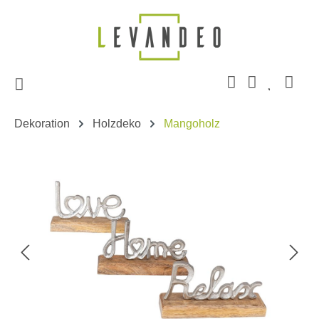
Zum Hauptinhalt springen
Dekoration
Holzdeko
Mangoholz
Bildergalerie überspringen