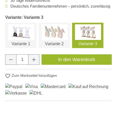
30 Tage Widerrufsrecht
Deutsches Familienunternehmen – persönlich, zuverlässig
Variante: Variante 3
Variante 1
Variante 2
Variante 3
Produkt Anzahl: Gib den gewünschten Wert e
In den Warenkorb
Zum Merkzettel hinzufügen