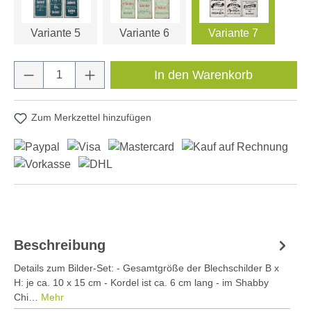
Variante 5
Variante 6
Variante 7
Produkt Anzahl: Gib den gewünschten Wert e
In den Warenkorb
Zum Merkzettel hinzufügen
Beschreibung
Details zum Bilder-Set: - Gesamtgröße der Blechschilder B x
H: je ca. 10 x 15 cm - Kordel ist ca. 6 cm lang - im Shabby
Chi…
Mehr