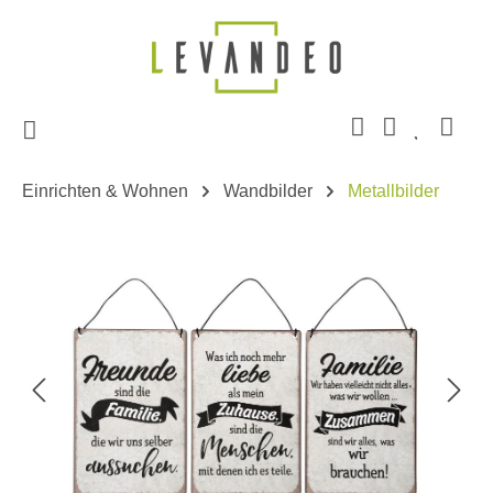
Zum Hauptinhalt springen
Einrichten & Wohnen
Wandbilder
Metallbilder
Bildergalerie überspringen