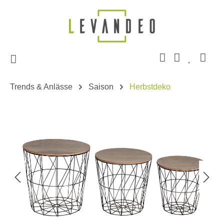
Zum Hauptinhalt springen
Trends & Anlässe
Saison
Herbstdeko
Bildergalerie überspringen