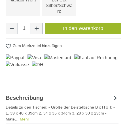
Silber/Schwa
rz
Produkt Anzahl: Gib den gewünschten Wert e
In den Warenkorb
Zum Merkzettel hinzufügen
Beschreibung
Details zu den Tischen: - Größe der Beistelltische B x H x T: -
1. 39 x 40 x 39cm 2. 34 x 35 x 34cm 3. 29 x 30 x 29cm -
Mate…
Mehr