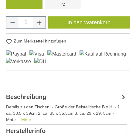
rz
Produkt Anzahl: Gib den gewünschten Wert e
In den Warenkorb
Zum Merkzettel hinzufügen
Beschreibung
Details zu den Tischen: - Größe der Beistelltische B x H: - 1.
ca. 38,5 x 39cm 2. ca. 35 x 35,5cm 3. ca. 29 x 29, 5cm -
Mate…
Mehr
Herstellerinfo