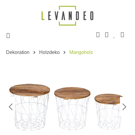
Zum Hauptinhalt springen
Dekoration
Holzdeko
Mangoholz
Bildergalerie überspringen