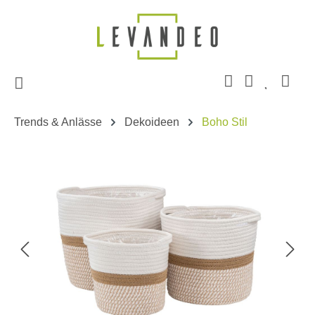
Zum Hauptinhalt springen
Trends & Anlässe
Dekoideen
Boho Stil
Bildergalerie überspringen