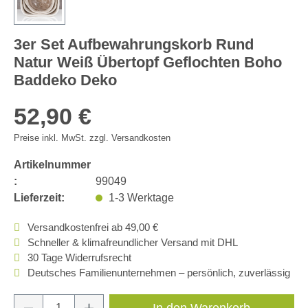
3er Set Aufbewahrungskorb Rund
Natur Weiß Übertopf Geflochten Boho
Baddeko Deko
52,90 €
Preise inkl. MwSt. zzgl. Versandkosten
Artikelnummer
:
99049
Lieferzeit:
1-3 Werktage
Versandkostenfrei ab 49,00 €
Schneller & klimafreundlicher Versand mit DHL
30 Tage Widerrufsrecht
Deutsches Familienunternehmen – persönlich, zuverlässig
Produkt Anzahl: Gib den gewünschten Wert e
In den Warenkorb