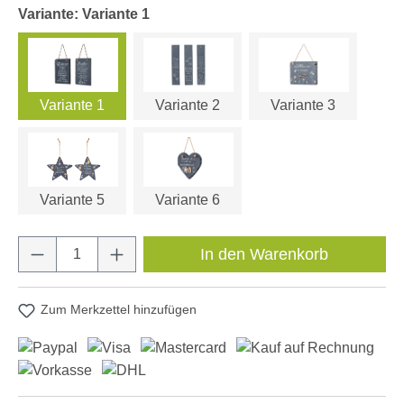
Variante: Variante 1
Variante 1
Variante 2
Variante 3
Variante 5
Variante 6
Produkt Anzahl: Gib den gewünschten Wert e
In den Warenkorb
Zum Merkzettel hinzufügen