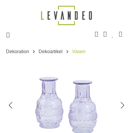
Zum Hauptinhalt springen
Dekoration
Dekoartikel
Vasen
Bildergalerie überspringen