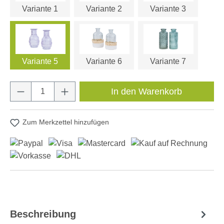
Variante 1
Variante 2
Variante 3
Variante 5
Variante 6
Variante 7
Produkt Anzahl: Gib den gewünschten Wert e
In den Warenkorb
Zum Merkzettel hinzufügen
Beschreibung