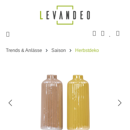
Zum Hauptinhalt springen
Trends & Anlässe
Saison
Herbstdeko
Bildergalerie überspringen