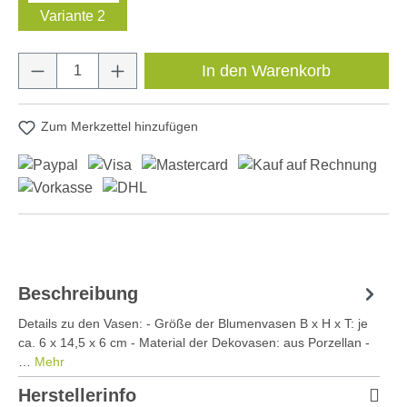
Variante 2
Produkt Anzahl: Gib den gewünschten Wert e
In den Warenkorb
Zum Merkzettel hinzufügen
Beschreibung
Details zu den Vasen: - Größe der Blumenvasen B x H x T: je
ca. 6 x 14,5 x 6 cm - Material der Dekovasen: aus Porzellan -
…
Mehr
Herstellerinfo