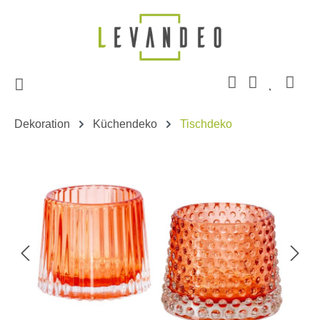
Zum Hauptinhalt springen
Dekoration
Küchendeko
Tischdeko
Bildergalerie überspringen