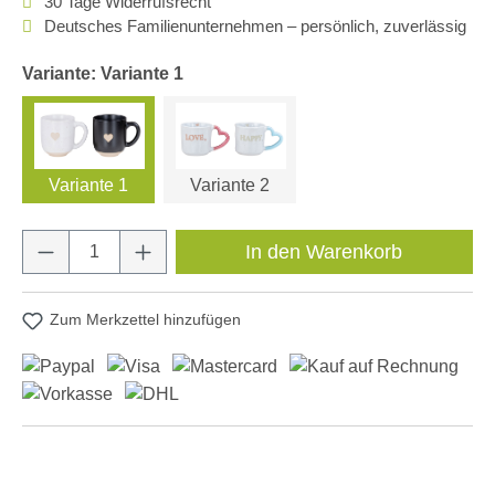
30 Tage Widerrufsrecht
Deutsches Familienunternehmen – persönlich, zuverlässig
Variante: Variante 1
Variante 1
Variante 2
Produkt Anzahl: Gib den gewünschten Wert e
In den Warenkorb
Zum Merkzettel hinzufügen