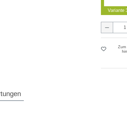
Variante 
Produkt 
Zum 
hi
tungen