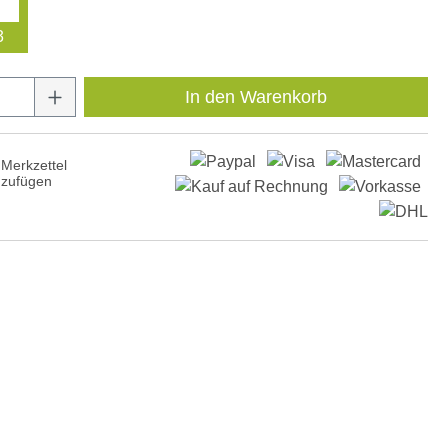
3
Anzahl: Gib den gewünschten Wert ein oder
In den Warenkorb
Merkzettel
nzufügen