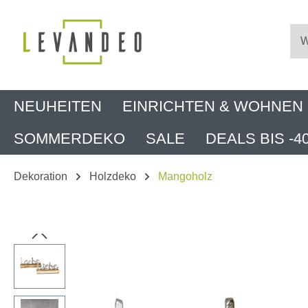
m Hauptinhalt springen
Zur Suche springen
Zur Hauptnavigation springen
NEUHEITEN
EINRICHTEN & WOHNEN
SOMMERDEKO
SALE
DEALS BIS -4
Dekoration
Holzdeko
Mangoholz
Bildergalerie überspringen