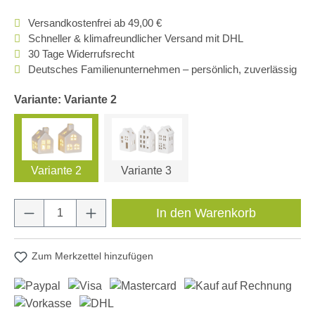
Versandkostenfrei ab 49,00 €
Schneller & klimafreundlicher Versand mit DHL
30 Tage Widerrufsrecht
Deutsches Familienunternehmen – persönlich, zuverlässig
Variante: Variante 2
Variante 2
Variante 3
Produkt Anzahl: Gib den gewünschten Wert e
In den Warenkorb
Zum Merkzettel hinzufügen