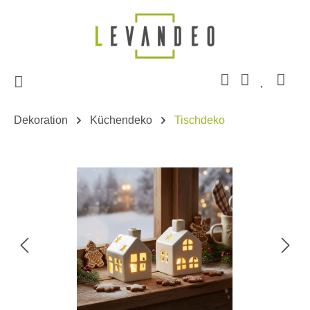
Zum Hauptinhalt springen
Dekoration
Küchendeko
Tischdeko
Bildergalerie überspringen