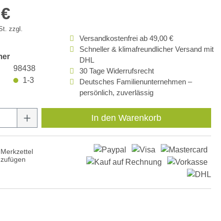
 €
t. zzgl.
Versandkostenfrei ab 49,00 €
Schneller & klimafreundlicher Versand mit
mer
DHL
98438
30 Tage Widerrufsrecht
1-3
Deutsches Familienunternehmen –
persönlich, zuverlässig
Anzahl: Gib den gewünschten Wert ein oder
In den Warenkorb
Merkzettel
nzufügen