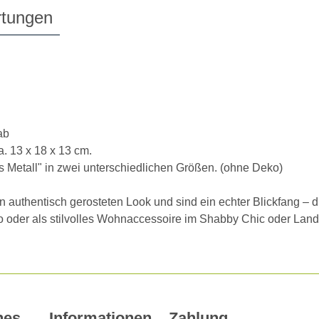
tungen
ab
a. 13 x 18 x 13 cm.
s Metall" in zwei unterschiedlichen Größen. (ohne Deko)
authentisch gerosteten Look und sind ein echter Blickfang – 
 oder als stilvolles Wohnaccessoire im Shabby Chic oder Landh
hes
Informationen
Zahlung