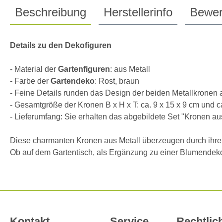
Beschreibung
Herstellerinfo
Bewer
Details zu den Dekofiguren
- Material der
Gartenfiguren
: aus Metall
- Farbe der
Gartendeko
: Rost, braun
- Feine Details runden das Design der beiden Metallkronen 
- Gesamtgröße der Kronen B x H x T: ca. 9 x 15 x 9 cm und c
- Lieferumfang: Sie erhalten das abgebildete Set "Kronen au
Diese charmanten Kronen aus Metall überzeugen durch ihren 
Ob auf dem Gartentisch, als Ergänzung zu einer Blumendeko
Kontakt
Service
Rechtlic