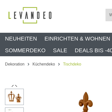
m Hauptinhalt springen
Zur Suche springen
Zur Hauptnavigation springen
NEUHEITEN
EINRICHTEN & WOHNEN
SOMMERDEKO
SALE
DEALS BIS -4
Dekoration
Küchendeko
Tischdeko
Bildergalerie überspringen