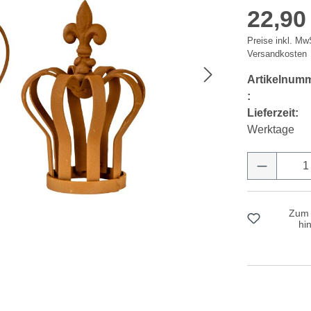
22,90
Preise inkl. MwS
Versandkosten
Artikelnum
:
Lieferzeit:
Werktage
Produkt 
Zum 
hi