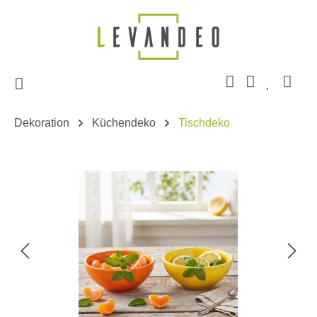
Zum Hauptinhalt springen
Dekoration
Küchendeko
Tischdeko
Bildergalerie überspringen