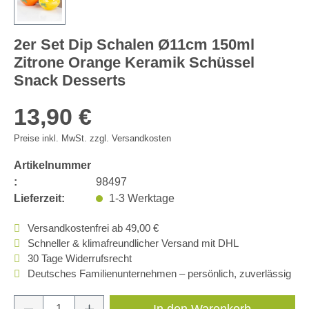
2er Set Dip Schalen Ø11cm 150ml
Zitrone Orange Keramik Schüssel
Snack Desserts
13,90 €
Preise inkl. MwSt. zzgl. Versandkosten
Artikelnummer
:
98497
Lieferzeit:
1-3 Werktage
Versandkostenfrei ab 49,00 €
Schneller & klimafreundlicher Versand mit DHL
30 Tage Widerrufsrecht
Deutsches Familienunternehmen – persönlich, zuverlässig
Produkt Anzahl: Gib den gewünschten Wert e
In den Warenkorb