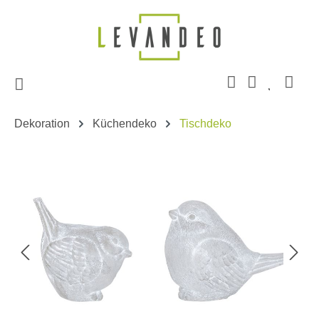
Zum Hauptinhalt springen
Dekoration
Küchendeko
Tischdeko
Bildergalerie überspringen