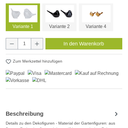
Variante 1
Variante 2
Variante 4
Produkt Anzahl: Gib den gewünschten Wert e
In den Warenkorb
Zum Merkzettel hinzufügen
Beschreibung
Details zu den Dekofiguren - Material der Gartenfiguren: aus