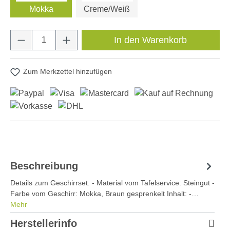
Mokka
Creme/Weiß
Produkt Anzahl: Gib den gewünschten Wert e
In den Warenkorb
Zum Merkzettel hinzufügen
Beschreibung
Details zum Geschirrset: - Material vom Tafelservice: Steingut -
Farbe vom Geschirr: Mokka, Braun gesprenkelt Inhalt: -…
Mehr
Herstellerinfo