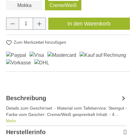
Mokka
Creme/Weiß
Produkt Anzahl: Gib den gewünschten Wert e
In den Warenkorb
Zum Merkzettel hinzufügen
Beschreibung
Details zum Geschirrset: - Material vom Tafelservice: Steingut -
Farbe vom Geschirr: Creme/Weiß gesprenkelt Inhalt: - 4…
Mehr
Herstellerinfo