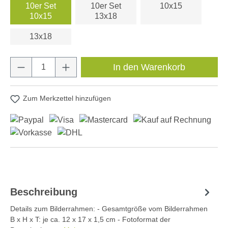
10er Set
10er Set
10x15
10x15
13x18
13x18
Produkt Anzahl: Gib den gewünschten Wert e
In den Warenkorb
Zum Merkzettel hinzufügen
Beschreibung
Details zum Bilderrahmen: - Gesamtgröße vom Bilderrahmen
B x H x T: je ca. 12 x 17 x 1,5 cm - Fotoformat der