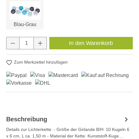
Blau-Grau
Produkt Anzahl: Gib den gewünschten Wert e
In den Warenkorb
Zum Merkzettel hinzufügen
Beschreibung
Details zur Lichterkette: - Größe der Girlande B/H: 10 Kugeln 6
x 6 cm, L ca. 1,50 m - Material der Kette: Kunststoff-Kuge…