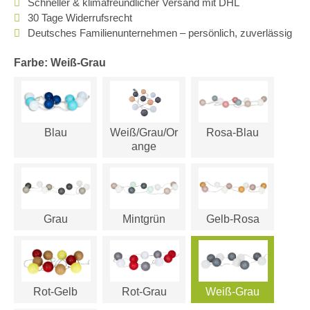
Schneller & klimafreundlicher Versand mit DHL
30 Tage Widerrufsrecht
Deutsches Familienunternehmen – persönlich, zuverlässig
Farbe: Weiß-Grau
Blau
Weiß/Grau/Or
Rosa-Blau
ange
Grau
Mintgrün
Gelb-Rosa
Rot-Gelb
Rot-Grau
Weiß-Grau