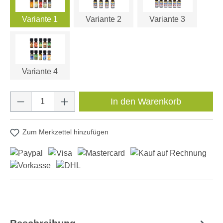
Variante 1
Variante 2
Variante 3
Variante 4
Produkt Anzahl: Gib den gewünschten Wert e
In den Warenkorb
Zum Merkzettel hinzufügen