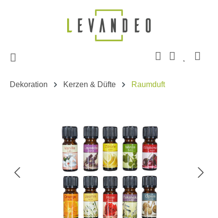
Zum Hauptinhalt springen
Dekoration
Kerzen & Düfte
Raumduft
Bildergalerie überspringen