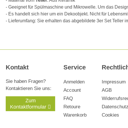
- Material vom
Teller
: Aus Keramik
- Geeignet für Spülmaschine und Mikrowelle. Um das Design
- Es handelt sich hier um ein Dekoobjekt. Nicht für Lebensmit
- Lieferumfang: Sie erhalten das abgebildete 3er Set Teller 
Kontakt
Service
Rechtlic
Sie haben Fragen?
Anmelden
Impressum
Kontaktieren Sie uns:
Account
AGB
FAQ
Widerrufsre
Zum
Kontaktformular
Retoure
Datenschut
Warenkorb
Cookies