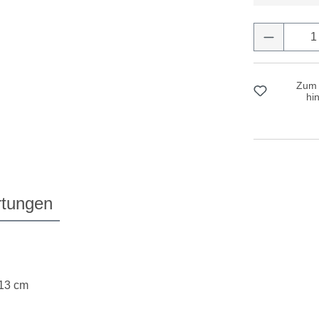
Produkt 
Zum 
hi
tungen
 13 cm