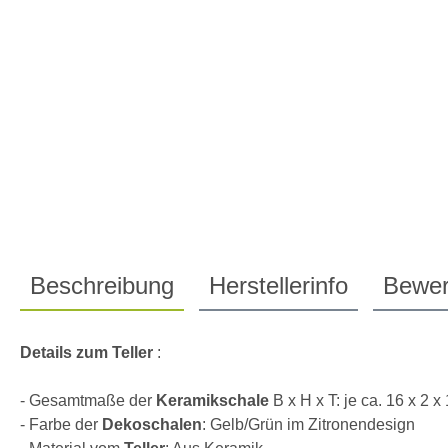
Beschreibung
Herstellerinfo
Bewer
Details zum Teller
:
- Gesamtmaße der
Keramikschale
B x H x T: je ca. 16 x 2 x
- Farbe der
Dekoschalen
: Gelb/Grün im Zitronendesign