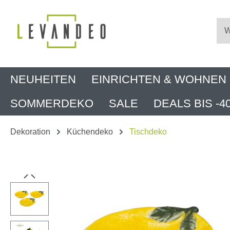
m Hauptinhalt springen
Zur Suche springen
Zur Hauptnavigation springen
NEUHEITEN
EINRICHTEN & WOHNEN
SOMMERDEKO
SALE
DEALS BIS -4
Dekoration
Küchendeko
Tischdeko
Bildergalerie überspringen