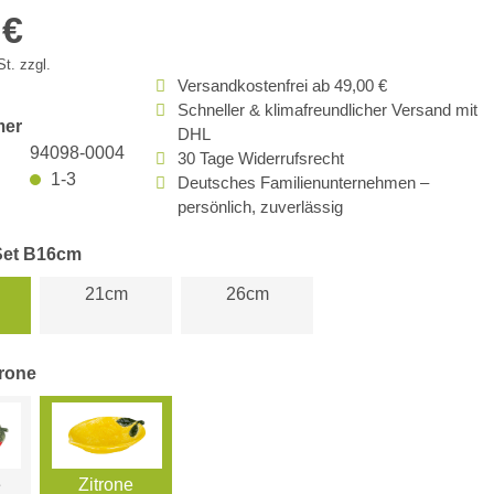
 €
t. zzgl.
Versandkostenfrei ab 49,00 €
Schneller & klimafreundlicher Versand mit
mer
DHL
94098-0004
30 Tage Widerrufsrecht
1-3
Deutsches Familienunternehmen –
persönlich, zuverlässig
Set B16cm
21cm
26cm
trone
e
Zitrone