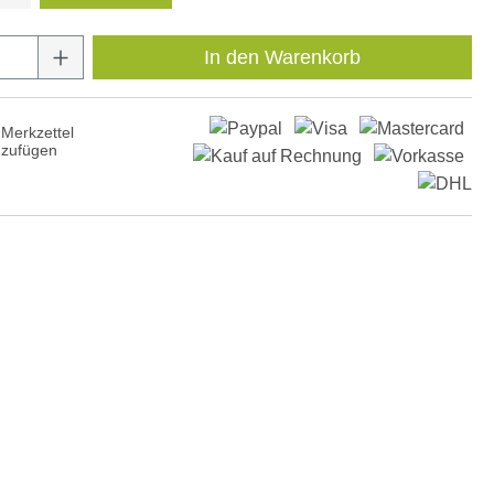
Anzahl: Gib den gewünschten Wert ein oder
In den Warenkorb
Merkzettel
nzufügen